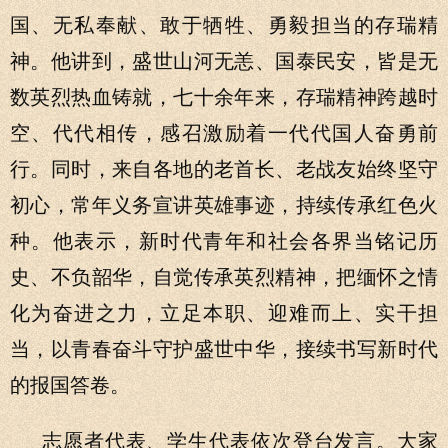
国、无私奉献、敢于牺牲、勇毅担当的存瑞精
神。他讲到，盛世山河无恙、国泰民安，皆是无
数英烈热血铸就，七十余年来，存瑞精神跨越时
空、代代相传，感召激励着一代代国人奋勇前
行。同时，来自各地的老首长、老战友始终坚守
初心，常年义务宣讲英雄事迹，持续传承红色火
种。他表示，新时代青年和社会各界当铭记历
史、不负韶华，自觉传承英烈精神，把缅怀之情
化为奋进之力，立足本职、迎难而上、实干担
当，以青春奋斗守护盛世中华，接续书写新时代
的报国答卷。
志愿者代表、学生代表依次登台发言。大家