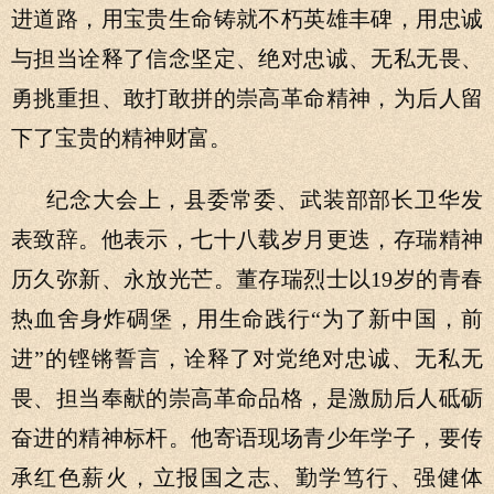
进道路，用宝贵生命铸就不朽英雄丰碑，用忠诚
与担当诠释了信念坚定、绝对忠诚、无私无畏、
勇挑重担、敢打敢拼的崇高革命精神，为后人留
下了宝贵的精神财富。
纪念大会上，县委常委、武装部部长卫华发
表致辞。他表示，七十八载岁月更迭，存瑞精神
历久弥新、永放光芒。董存瑞烈士以19岁的青春
热血舍身炸碉堡，用生命践行“为了新中国，前
进”的铿锵誓言，诠释了对党绝对忠诚、无私无
畏、担当奉献的崇高革命品格，是激励后人砥砺
奋进的精神标杆。他寄语现场青少年学子，要传
承红色薪火，立报国之志、勤学笃行、强健体