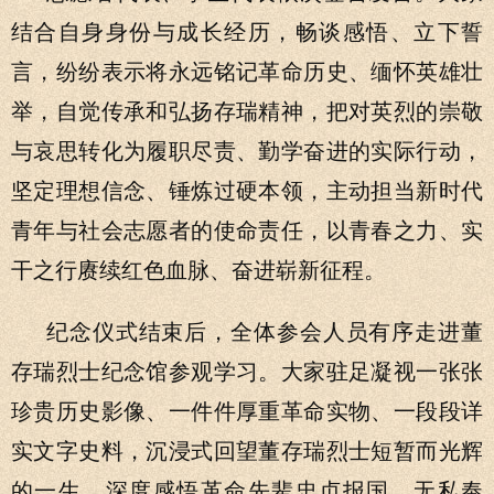
结合自身身份与成长经历，畅谈感悟、立下誓
言，纷纷表示将永远铭记革命历史、缅怀英雄壮
举，自觉传承和弘扬存瑞精神，把对英烈的崇敬
与哀思转化为履职尽责、勤学奋进的实际行动，
坚定理想信念、锤炼过硬本领，主动担当新时代
青年与社会志愿者的使命责任，以青春之力、实
干之行赓续红色血脉、奋进崭新征程。
纪念仪式结束后，全体参会人员有序走进董
存瑞烈士纪念馆参观学习。大家驻足凝视一张张
珍贵历史影像、一件件厚重革命实物、一段段详
实文字史料，沉浸式回望董存瑞烈士短暂而光辉
的一生，深度感悟革命先辈忠贞报国、无私奉