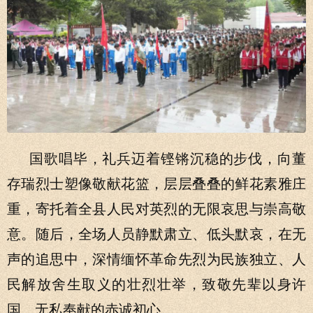
国歌唱毕，礼兵迈着铿锵沉稳的步伐，向董
存瑞烈士塑像敬献花篮，层层叠叠的鲜花素雅庄
重，寄托着全县人民对英烈的无限哀思与崇高敬
意。随后，全场人员静默肃立、低头默哀，在无
声的追思中，深情缅怀革命先烈为民族独立、人
民解放舍生取义的壮烈壮举，致敬先辈以身许
国、无私奉献的赤诚初心。