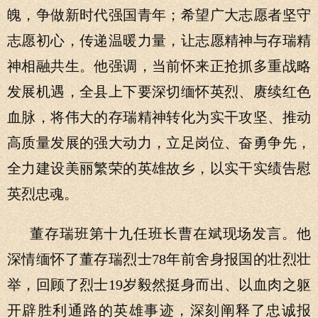
魄，争做新时代强国青年；希望广大志愿者坚守
志愿初心，传递温暖力量，让志愿精神与存瑞精
神相融共生。他强调，当前怀来正抢抓多重战略
发展机遇，全县上下要深切缅怀英烈、赓续红色
血脉，将伟大的存瑞精神转化为实干攻坚、推动
高质量发展的强大动力，立足岗位、奋勇争先，
全力建设美丽繁荣的英雄故乡，以实干实绩告慰
英烈忠魂。
董存瑞班第十九任班长曹在斌现场发言。他
深情缅怀了董存瑞烈士78年前舍身报国的壮烈壮
举，回顾了烈士19岁毅然挺身而出、以血肉之躯
开辟胜利通路的英雄事迹，深刻阐释了忠诚报