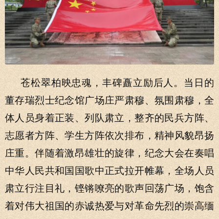
苍松翠柏映忠魂，丰碑矗立励后人。当日的
董存瑞烈士纪念馆广场庄严肃穆、氛围肃穆，全
体人员身着正装、列队肃立，整齐的民兵方阵、
志愿者方阵、学生方阵依次排布，精神风貌昂扬
庄重。伴随着激昂雄壮的旋律，纪念大会在奏唱
中华人民共和国国歌中正式拉开帷幕，全场人员
肃立行注目礼，铿锵嘹亮的歌声回荡广场，饱含
着对伟大祖国的赤诚热爱与对革命先烈的崇高缅